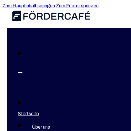
Zum Hauptinhalt springen
Zum Footer springen
Blog
Energieeffizienz
,
Investition
Energieeffizienz i
Zuschüsse & Ref
Startseite
Über uns