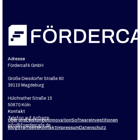
Adresse
Fördercafé GmbH
Große Diesdorfer Straße 60
39110 Magdeburg
Hülchrather Straße 15
50670 Köln
Kontakt
Telefon auf Anfrage
Über uns
Leistungen
Innovation
Software
Investitionen
info@foerdercafe.de
Blog
Startseite
Kontakt
Impressum
Datenschutz