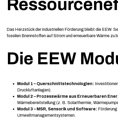
Ressourcenef
Das Herzstück der industriellen Förderung bleibt die EEW. 
fossilen Brennstoffen auf Strom und erneuerbare Wärme zu 
Die EEW Modu
Modul 1 – Querschnittstechnologien:
Investitione
Druckluftanlagen).
Modul 2 – Prozesswärme aus Erneuerbaren Ener
Wärmebereitstellung (z. B. Solarthermie, Wärmepump
Modul 3 – MSR, Sensorik und Software:
Förderung 
Umweltmanagementsystemen.