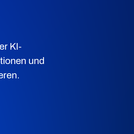
r KI-
tionen und
eren.