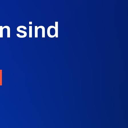
n sind
l